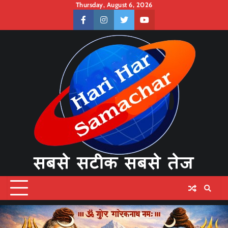
Skip
Thursday, August 6, 2026
to
facebook
instagram
twitter
youtube
content