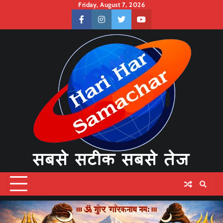
Skip
Friday, August 7, 2026
to
facebook
instagram
twitter
youtube
content