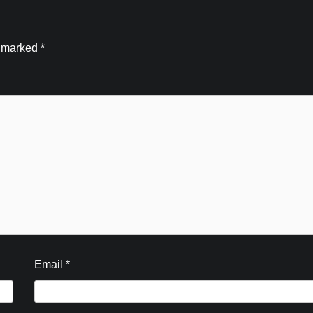
e marked
*
Blog
कांवड़ियों की सेवा में आगे आया ज्वालापुर-हरिद्वार प्
क्लब, फल एवं शीतल पेय किए वितरित
Email
*
Kamal Sharma
August 8, 2026
0