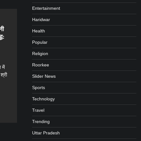
Entertainment
Haridwar
नी
Health
्ध:
Popular
Religion
Roorkee
में
 श्री
Slider News
Sports
Technology
gram
are
Travel
Trending
Uttar Pradesh