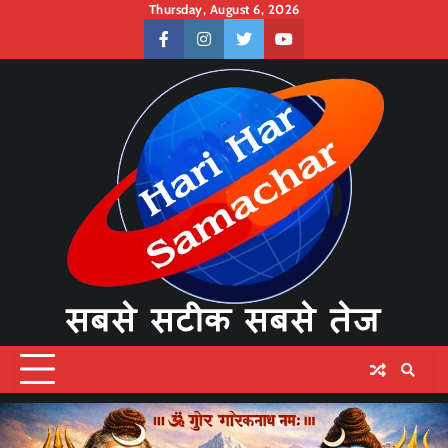
Skip
Thursday, August 6, 2026
to
facebook
instagram
twitter
youtube
content