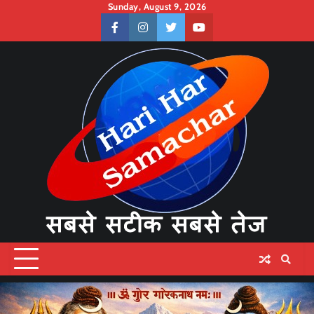
Skip
Sunday, August 9, 2026
to
facebook
instagram
twitter
youtube
content