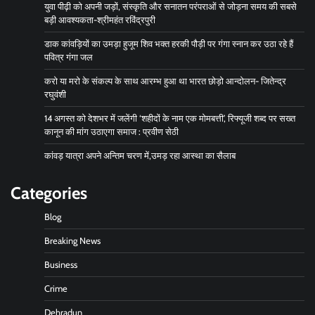
युवा पीढ़ी को अपनी जड़ों, संस्कृति और सनातन परंपराओं से जोड़ना समय की सबसे
बड़ी आवश्यकता-श्रीमहंत रविंद्रपुरी
डाक कांवड़ियों का उमड़ा हुजूम शिव भक्त हरकी पौड़ी पर गंगा स्नान कर उठा रहे हैं
पवित्र गंगा जल
करो या मरो के संकल्प के साथ आरम्भ हुआ था भारत छोड़ो आन्दोलन- जितेन्द्र
रघुवंशी
14 अगस्त को देशभर में जलेंगी ‘शहीदों के नाम एक मोमबत्ती’, रिफ्यूजी शब्द पर सख्त
कानून की मांग उठाएगा समाज : प्रवीण सेठी
कांवड़ यात्रा अपने अन्तिम चरण में,उमड़ रहा आस्था का सैलाब
Categories
Blog
Breaking News
Business
Crime
Dehradun