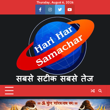
Skip
Thursday, August 6, 2026
to
facebook
instagram
twitter
youtube
content