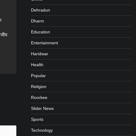
Dehradun
े
Dharm
Education
संजीव
Entertainment
Haridwar
gram
are
Health
Popular
Religion
Roorkee
Slider News
Sports
Technology