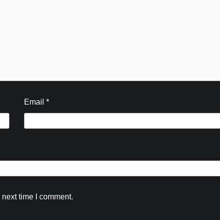
Email
*
Blog
 next time I comment.
सहायक आयुक्त (खाद्य सुरक्षा एवं औषधि प्रशासन)