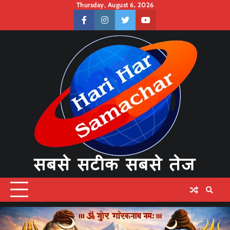
Skip
Thursday, August 6, 2026
to
facebook
instagram
twitter
youtube
content