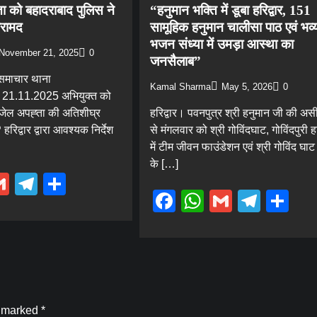
 को बहादराबाद पुलिस ने
“हनुमान भक्ति में डूबा हरिद्वार, 151
रामद
सामूहिक हनुमान चालीसा पाठ एवं भव्
भजन संध्या में उमड़ा आस्था का
November 21, 2025
0
जनसैलाब”
 समाचार थाना
Kamal Sharma
May 5, 2026
0
क 21.11.2025 अभियुक्त को
 जेल अपह्ता की अतिशीघ्र
हरिद्वार। पवनपुत्र श्री हनुमान जी की अस
रिद्वार द्वारा आवश्यक निर्देश
से मंगलवार को श्री गोविंदघाट, गोविंदपुरी हर
में टीम जीवन फाउंडेशन एवं श्री गोविंद घा
के […]
ebook
hatsApp
Gmail
Telegram
Share
Facebook
WhatsApp
Gmail
Tele
Sh
Blog
जिलाधिकारी मयूर दीक्षित के निर्देशन में राष्ट्रीय
राजमार्ग से लेकर सभी पार्किंग स्थलों पर की गई
समुचित विद्युत व्यवस्था
Kamal Sharma
August 7, 2026
0
e marked
*