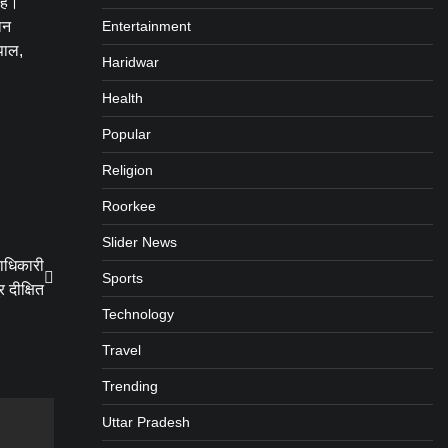
 है।
धान
Entertainment
पाल,
Haridwar
Health
Popular
Religion
Roorkee
Slider News
लाधिकारी
Sports
र दीक्षित
Technology
Travel
Trending
Uttar Pradesh