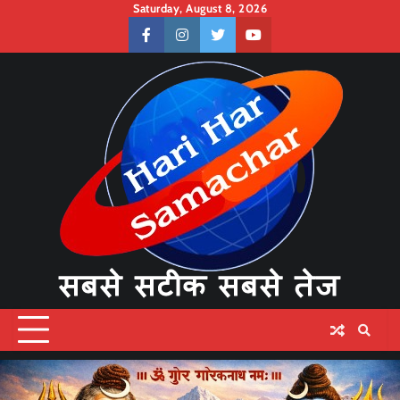
Skip
Saturday, August 8, 2026
to
facebook
instagram
twitter
youtube
content