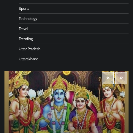
Sports
Technology
Travel
Trending
Uttar Pradesh
Uttarakhand