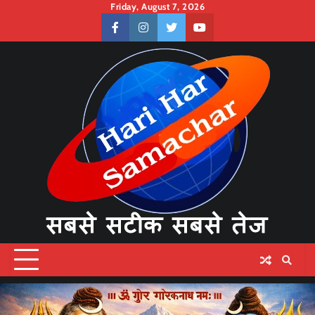
Skip
Friday, August 7, 2026
to
facebook
instagram
twitter
youtube
content