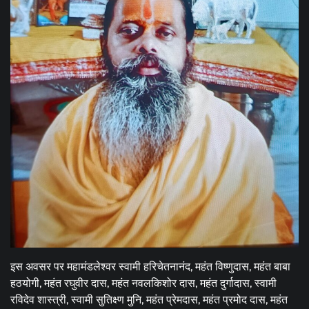
इस अवसर पर महामंडलेश्वर स्वामी हरिचेतनानंद, महंत विष्णुदास, महंत बाबा
हठयोगी, महंत रघुवीर दास, महंत नवलकिशोर दास, महंत दुर्गादास, स्वामी
रविदेव शास्त्री, स्वामी सुतिक्ष्ण मुनि, महंत प्रेमदास, महंत प्रमोद दास, महंत