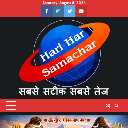
Skip
Saturday, August 8, 2026
to
facebook
instagram
twitter
youtube
content