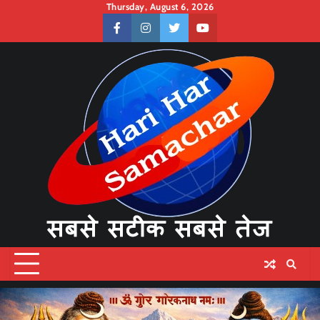
Skip
Thursday, August 6, 2026
to
facebook
instagram
twitter
youtube
content