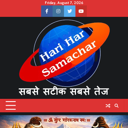
Skip
Friday, August 7, 2026
to
facebook
instagram
twitter
youtube
content