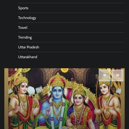
Sports
Technology
Travel
Trending
Uttar Pradesh
Uttarakhand