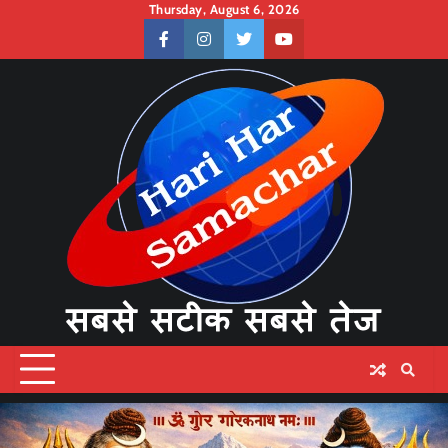
Skip
Thursday, August 6, 2026
to
facebook
instagram
twitter
youtube
content