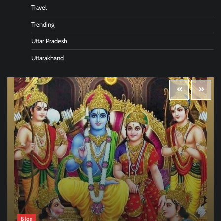
Travel
Trending
Uttar Pradesh
Uttarakhand
Blog