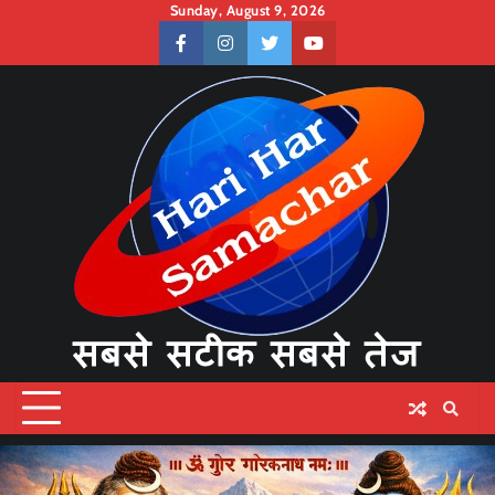
Skip
Sunday, August 9, 2026
to
facebook
instagram
twitter
youtube
content