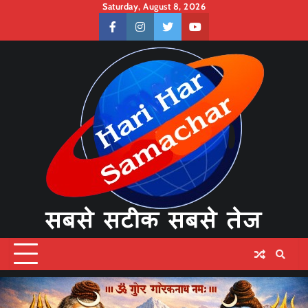
Skip
Saturday, August 8, 2026
to
facebook
instagram
twitter
youtube
content