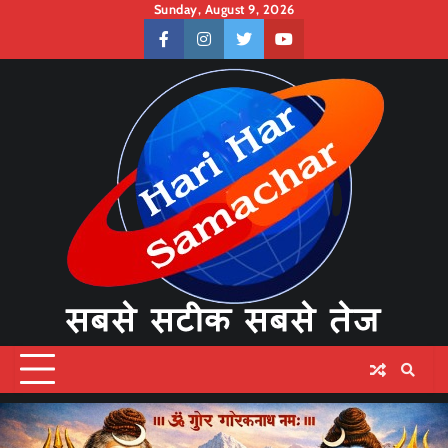
Skip
Sunday, August 9, 2026
to
facebook
instagram
twitter
youtube
content