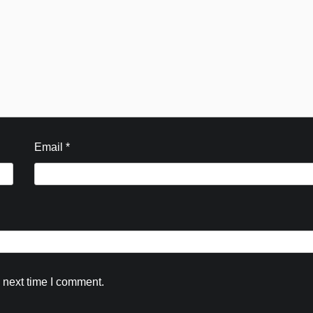
Kamal Sharma
August 6, 2026
0
Email
*
 next time I comment.