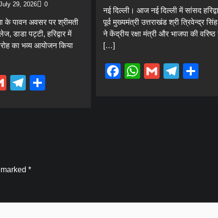
July 29, 2026
0
नई दिल्ली। आज नई दिल्ली में सांसद हरिद्
्णिमा के पावन अवसर पर श्रीमती
पूर्व मुख्यमंत्री उत्तराखंड श्री त्रिवेन्द्र सि
ेज, डाडा पट्टी, हरिद्वार में
ने केंद्रीय रक्षा मंत्री और भाजपा की वरिष्ठ 
मारोह का भव्य आयोजन किया
[…]
Facebook
WhatsApp
Gmail
Tele
Sh
ebook
hatsApp
Gmail
Telegram
Share
Blog
e marked
*
हरकी पैड़ी से वीरभद्र महादेव तक गूंजेगा खेल
महाशक्ति का संकल्प, 10 अगस्त को निकलेगी भव्य
कांवड़ यात्रा