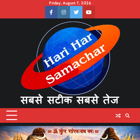
Skip
Friday, August 7, 2026
to
facebook
instagram
twitter
youtube
content