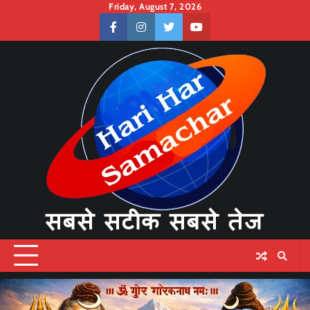
Skip
Friday, August 7, 2026
to
facebook
instagram
twitter
youtube
content