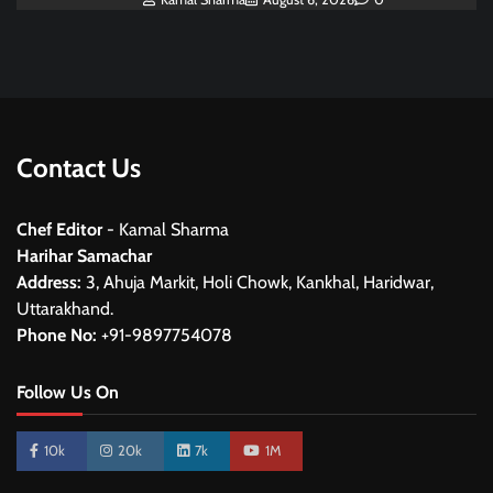
Contact Us
Chef Editor
- Kamal Sharma
Harihar Samachar
Address:
3, Ahuja Markit, Holi Chowk, Kankhal, Haridwar,
Uttarakhand.
Phone No:
+91-9897754078
Follow Us On
10k
20k
7k
1M