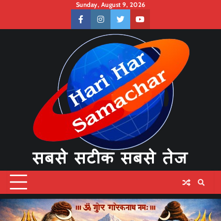
Skip
Sunday, August 9, 2026
to
facebook
instagram
twitter
youtube
content