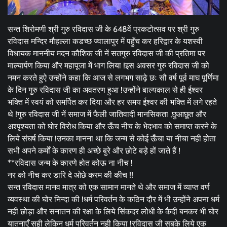
सन्त शिरोमणी श्री गुरु रविदास जी के 648वें प्रकटोत्सव पर श्री गुरु
रविदास मन्दिर मौहल्ला कडच्छ ज्वालापुर में पहुँच कर हरिद्वार के यशस्वी
विधायक माननीय मदन कौशिक जी नें सतगुरु रविदास जी की प्रतिमा पर
माल्यार्पण किया और महापूजा में भाग लिया !इस अवसर गुरु रविदास जी को
नमन करते हुऐ उन्होंने कहा कि आज से लगभग साढ़े छः सौ वर्ष पूर्व माघ पूर्णिमा
के दिन गुरु रविदास जी का अवतरण हुआ !उन्होंने बाल्यकाल से ही ईश्वर
भक्ति में स्वयं को समर्पित कर दिया और हर समय ईश्वर की भक्ति में लगे रहते
थे !गुरु रविदास जी नें समाज में फैली जातिवादी मानसिकता ,छुआछूत और
अश्पृश्यता को घोर विरोध किया और ऊँच नीच के भेदभाव को समाप्त करने के
लिये संघर्ष किया !उनका मानना था कि जन्म से कोई ऊँचा या नीचा नही होता
सभी अपने कर्मों के कारण ही अच्छे बुरे और छोटे बड़े हों जाते हैं !
**रविदास जन्म के कारणे होत कोऊ ना नीच !
नर को नीच कर डारि दे ओछे करम की कीच !!
सन्त रविदास मानव मात्र को एक सामान मानते थे और समाज में व्याप्त वर्ण
व्यवस्था की घोर निन्दा की !धर्म परिवर्तन के कठिन दौर में भी उन्होंने अपना धर्म
नही छोड़ा और सनातन की रक्षा के लिये सिंकदर लोधी के कैदी बनकर भी घोर
यातनाएँ सही लेकिन धर्म परिवर्तन नही किया !रविदास जी सबके लिये एक