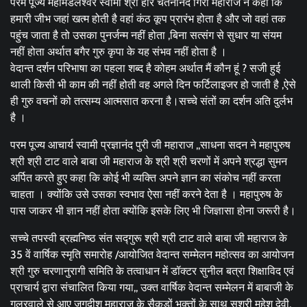
परम पूज्य महामंडलेश्वर स्वामी श्री हरि चेतनानंद गिरी महाराज ने कहा कि
हमारी जीभ जहां खत्म होती है वहां कंठ कूप प्रारंभ होता है और जो वहां तक
पहुंच जाता है तो उसका पुनर्जन्म नहीं होता ,बिना सत्संग से सुधार या संयम
नहीं होता अर्थात बगैर गुरु कृपा के यह संभव नहीं होता है ।
वेदान्त दर्शन परिभाषा का पहला शब्द है कोहम अर्थात मैं कौन हूं ? सजी हुई
थाली किसी भी काम की नहीं होती वह अगले दिन फर्टिलाइजर हो जाती है ,ऐसे
ही गुरु वचनों को तत्सम्य आत्मसात करना है।सच्चे संतों का दर्शन अति दुर्लभ
है ।
परम पूज्य आचार्य स्वामी प्रज्ञानंद पुरी जी महाराज ,,साधना सदन ने महापुरुष
श्री श्री टाट वाले बाबा जी महाराज के श्री श्री चरणों में अपने श्रद्धा सुमन
अर्पित करते हुए कहा कि कोई भी व्यक्ति अपने ज्ञान का संकोच नहीं करता
चाहता । क्योंकि उसे उसका स्वभाव ऐसा नहीं करने देता है । महापुरुष के
पास जाकर भी ज्ञान नहीं होता क्योंकि इसके लिए भी जिज्ञासा होना जरूरी है।
सच्चे तपस्वी ब्रह्मनिष्ठ संत सद्गुरू श्री श्री टाट वाले बाबा जी महाराज के
35 वें वार्षिक स्मृति समारोह /आयोजित वेदान्त सम्मेलन महोत्सव का आयोजन
श्री गुरु चरणानुरागी समिति के तत्वाधान में डॉक्टर सुनील बत्रा शिक्षाविद एवं
प्राचार्य द्वारा संचालित किया गया,, उक्त वार्षिक वेदान्त सम्मेलन में बाबाजी के
गुलरवाले से आए जगदीश महाराज के सैकड़ों भक्तों के साथ सुश्री महेश देवी,