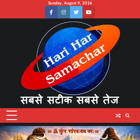
Skip
Sunday, August 9, 2026
to
facebook
instagram
twitter
youtube
content