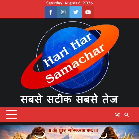
Skip
Saturday, August 8, 2026
to
facebook
instagram
twitter
youtube
content