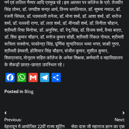
गर्ग एवं ललित नैय्यर आदि प्रमुख रहे।इस अवसर पर काॅलेज के प्रो. तेजवीर
सिंह तोमर, डाॅ. जगदीश चन्द्र आर्य, विनय थपलियाल, डाॅ. सुषमा नयाल, डाॅ.
रजनी सिंघल, डाॅ. पदमावती तनेजा, डाॅ. मोना शर्मा, डाॅ. आशा शर्मा, डाॅ. सरोज
शर्मा, डाॅ. पल्लवी राणा, डाॅ. लता शर्मा, डाॅ. मीनाक्षी शर्मा, डाॅ. विनीता चौहान,
श्रीमती रिचा मिनोचा, डाॅ. अनुरिषा, डाॅ. रेनू सिंह, डाॅ. विजय शर्मा, वैभव बत्रा,
डाॅ. शिव कुमार चौहान, डाॅ. मनोज कुमार सोही, श्रीमती रिंकल गोयल, श्रीमती
रूचिता सक्सेना, यादवेन्द्र सिंह, पूर्णिमा सुन्दरियाल भव्या भगत, साक्षी गुप्ता,
श्रीमती हेमवती, होशियार सिंह चौहान, संजीत कुमार, सुशील कुमार,
शिवप्रसाद, मोनूराम सहित काॅलेज के अनेक शिक्षक, कर्मचारी व महाविद्यालय
के सैकड़ों छात्र-छात्रा उपस्थित रहे।
Facebook
WhatsApp
Gmail
Telegram
Share
Posted in
Blog
Post
Previous:
Next:
navigation
देहरादून में आयोजित 22वीं राज्य शूटिंग
सेवा दास जी महाराज ज्ञान का एक