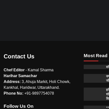
Contact Us
Most Read
बर
Chef Editor
- Kamal Sharma
Harihar Samachar
कप
जी
Address:
3, Ahuja Markit, Holi Chowk,
Kankhal, Haridwar, Uttarakhand.
हर
Phone No:
+91-9897754078
शो
शि
Follow Us On
**