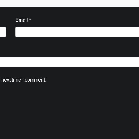
Email
*
 next time I comment.
Blog
कांवड़ मेला-2026: SDRF की त्वरित कार्रवाई, दो
युवकों का सकुशल रेस्क्यू, घायल श्रद्धालु को पहुंचा
चिकित्सा सहायता एवं गंगा से अज्ञात शव किया बरा
Kamal Sharma
August 5, 2026
0