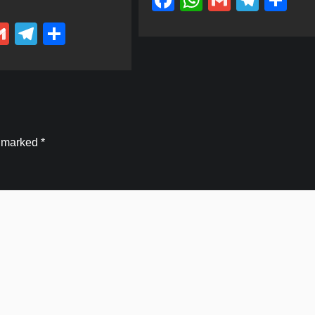
Facebook
WhatsApp
Gmail
Tele
Sh
ebook
hatsApp
Gmail
Telegram
Share
e marked
*