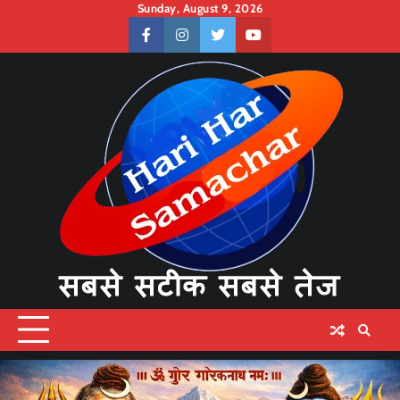
Skip
Sunday, August 9, 2026
to
facebook
instagram
twitter
youtube
content