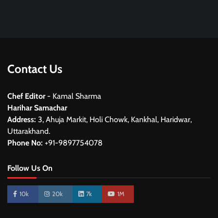
Contact Us
Chef Editor
- Kamal Sharma
Harihar Samachar
Address:
3, Ahuja Markit, Holi Chowk, Kankhal, Haridwar,
Uttarakhand.
Phone No:
+91-9897754078
Follow Us On
10k
20k
7k
1M