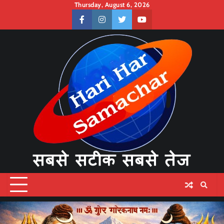
Skip
Thursday, August 6, 2026
to
facebook
instagram
twitter
youtube
content