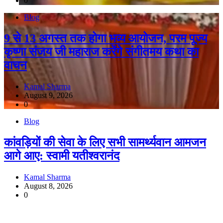
0
Blog
9 से 13 अगस्त तक होगा भव्य आयोजन, परम पूज्य
कृष्णा संजय जी महाराज करेंगे संगीतमय कथा का
वाचन
Kamal Sharma
August 9, 2026
0
Blog
कांवड़ियों की सेवा के लिए सभी सामर्थ्यवान आमजन
आगे आए: स्वामी यतीश्वरानंद
Kamal Sharma
August 8, 2026
0