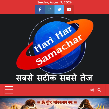
Skip
Sunday, August 9, 2026
to
facebook
instagram
twitter
youtube
content