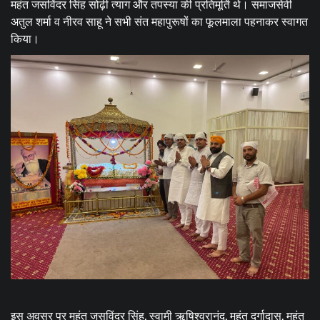
महंत जसविंदर सिंह सोढ़ी त्याग और तपस्या की प्रतिमूर्ति थे। समाजसेवी
अतुल शर्मा व नीरव साहू ने सभी संत महापुरूषों का फूलमाला पहनाकर स्वागत
किया।
इस अवसर पर महंत जसविंदर सिंह, स्वामी ऋषिश्वरानंद, महंत दुर्गादास, महंत