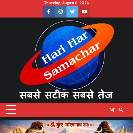
Skip
Thursday, August 6, 2026
to
facebook
instagram
twitter
youtube
content