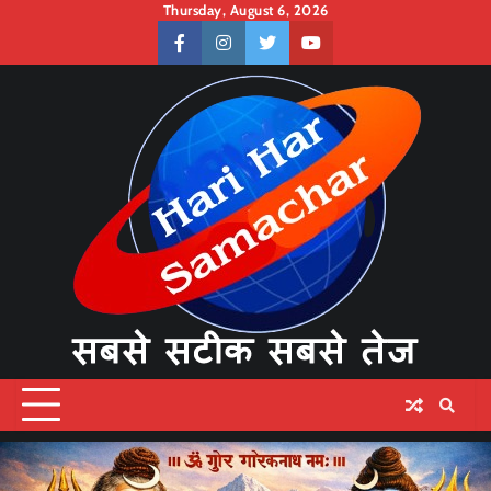
Skip
Thursday, August 6, 2026
to
facebook
instagram
twitter
youtube
content