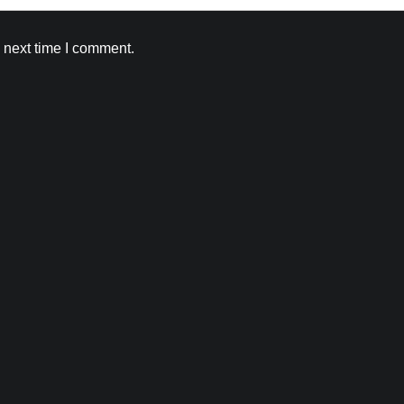
Kamal Sharma
August 5, 2026
0
 next time I comment.