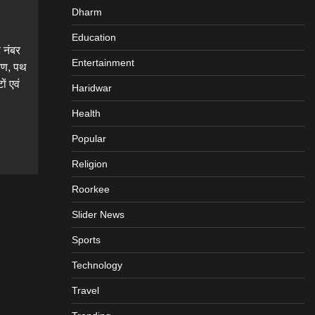
Dharm
Education
 नंबर
Entertainment
करण, पथ
ं एवं
Haridwar
Health
gram
are
Popular
Religion
Roorkee
Slider News
Sports
Technology
Travel