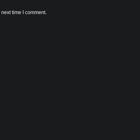
उदाहरण
 next time I comment.
Kamal Sharma
August 7, 2026
0