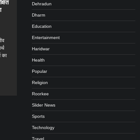
क्षित
Dehradun
ा
Dharm
Education
Entertainment
जीव
र्थ
Haridwar
्य का
Health
Popular
gram
are
Religion
Roorkee
Slider News
Sports
Technology
Travel