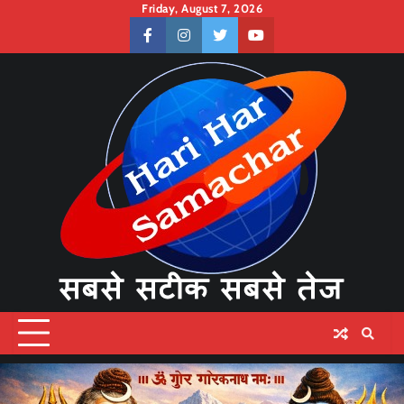
Skip
Friday, August 7, 2026
to
facebook
instagram
twitter
youtube
content