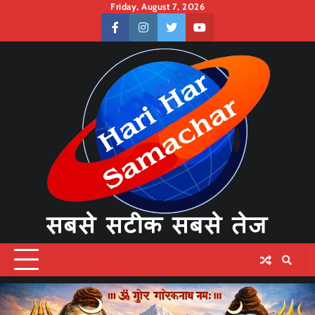
Skip
Friday, August 7, 2026
to
facebook
instagram
twitter
youtube
content