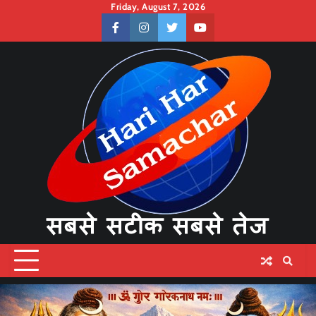
Skip
Friday, August 7, 2026
to
facebook
instagram
twitter
youtube
content