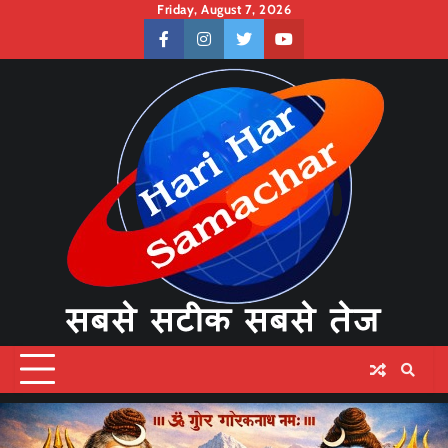
Skip
Friday, August 7, 2026
to
facebook
instagram
twitter
youtube
content