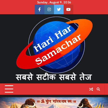
Skip
Sunday, August 9, 2026
to
facebook
instagram
twitter
youtube
content