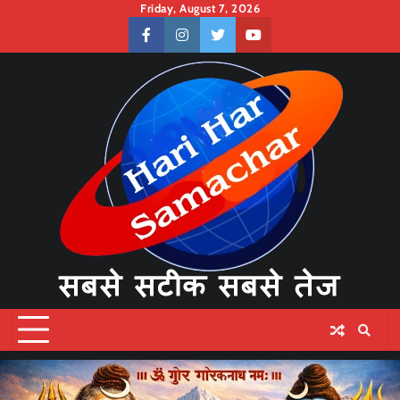
Skip
Friday, August 7, 2026
to
facebook
instagram
twitter
youtube
content