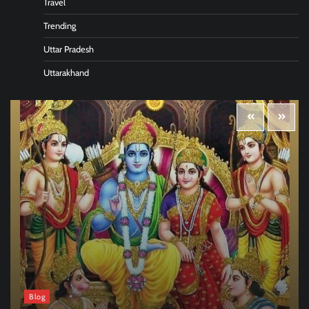
Travel
Trending
Uttar Pradesh
Uttarakhand
Blog