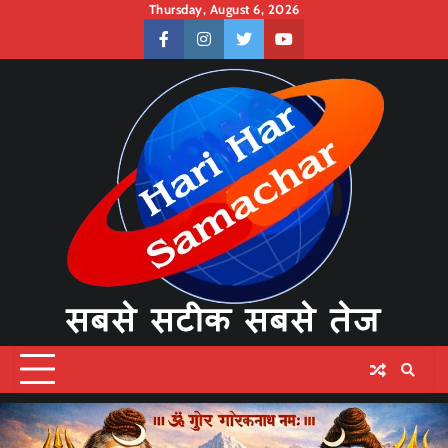
Skip
Thursday, August 6, 2026
to
facebook
instagram
twitter
youtube
content