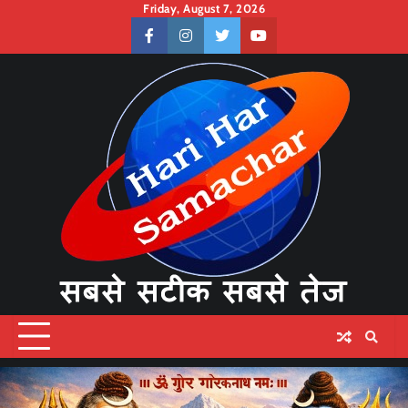
Skip
Friday, August 7, 2026
to
facebook
instagram
twitter
youtube
content