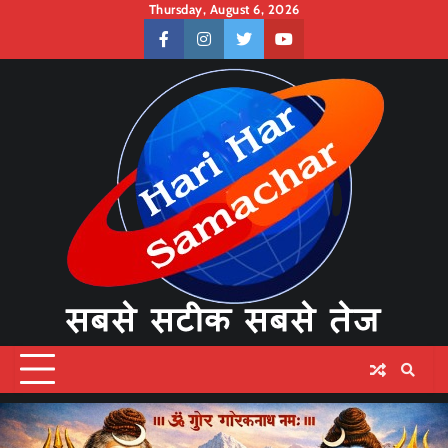
Skip
Thursday, August 6, 2026
to
facebook
instagram
twitter
youtube
content