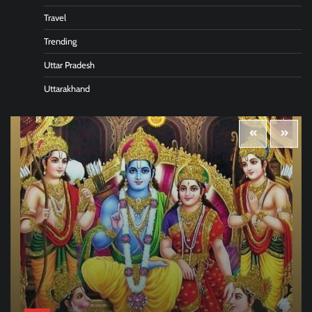
Travel
Trending
Uttar Pradesh
Uttarakhand