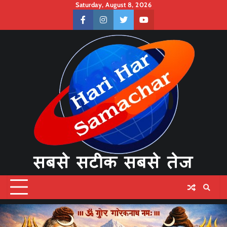
Skip
Saturday, August 8, 2026
to
facebook
instagram
twitter
youtube
content