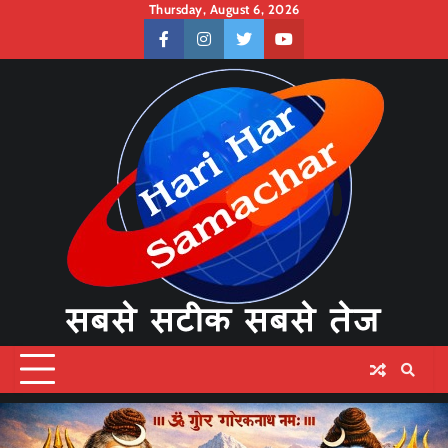
Skip
Thursday, August 6, 2026
to
facebook
instagram
twitter
youtube
content