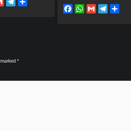
ebook
hatsApp
Gmail
Telegram
Share
Facebook
WhatsApp
Gmail
Tele
Sh
e marked
*