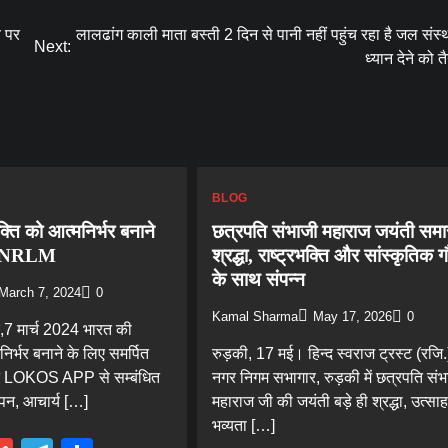
य पर
लालढांग काली माता बस्ती 2 दिन से पानी नहीं पहुंच रहा है जल संस
Next:
ध्यान देने को त
BLOG
्ति को आत्मनिर्भर बनाने
छत्रपति संभाजी महाराज जयंती समा
ित NRLM
श्रद्धा, राष्ट्रभक्ति और सांस्कृतिक 
के साथ संपन्न
March 7, 2024
0
Kamal Sharma
May 17, 2026
0
Blog
ार,7 मार्च 2024 भारत की
निर्भर बनाने के लिए समर्पित
रुड़की, 17 मई। हिन्द स्वराज ट्रस्ट (रजि.) 
कांवड़ियों की सेवा के लिए सभी सामर्थ्यवान आमजन
त LOKOS APP से सम्बंधित
नगर निगम सभागार, रुड़की में छत्रपति संभ
आगे आए: स्वामी यतीश्वरानंद
पन, आचार्य […]
महाराज जी की जयंती बड़े ही श्रद्धा, उत्स
Kamal Sharma
August 8, 2026
0
भव्यता […]