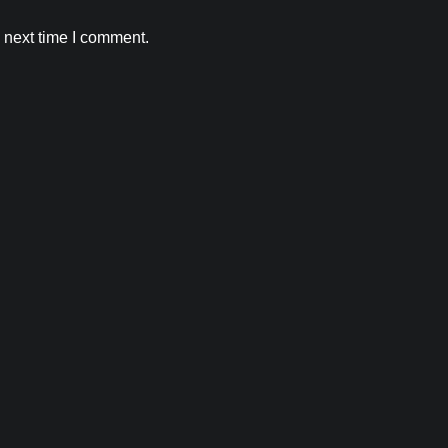
Kamal Sharma
August 6, 2026
0
 next time I comment.