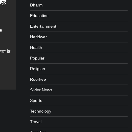
पुर
Dharm
Education
Entertainment
क
Haridwar
Health
िया के
Popular
Religion
gram
are
Roorkee
Slider News
Sports
Technology
Travel