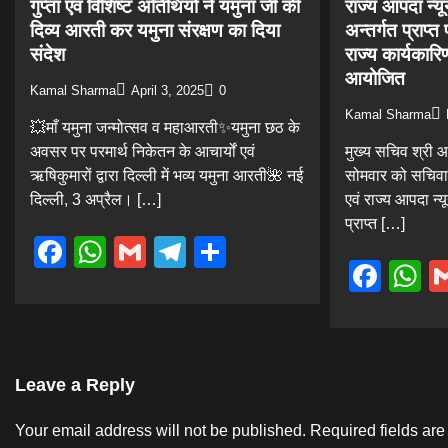
गुप्ता एवं विशिष्ट अतिथियों ने यमुना जी की
राज्य आपदा न्य
दिव्य आरती कर यमुना संरक्षण का दिया
अन्तर्गत प्राप्त
संदेश
राज्य कार्यकार
आयोजित
Kamal Sharma
April 3, 2025
0
Kamal Sharma
💥माँ यमुना जन्मोत्सव व महाआरती✨यमुना छठ के
अवसर पर परमार्थ निकेतन के आचार्यों एवं
मुख्य सचिव श्री आनन
ऋषिकुमारों द्वारा दिल्ली में भव्य यमुना आरती🌺 नई
सोमवार को सचिवाल
दिल्ली, 3 अप्रैल। […]
एवं राज्य आपदा न्
प्राप्त […]
Facebook
WhatsApp
Gmail
Telegram
Share
Fac
W
Leave a Reply
Your email address will not be published.
Required fields ar