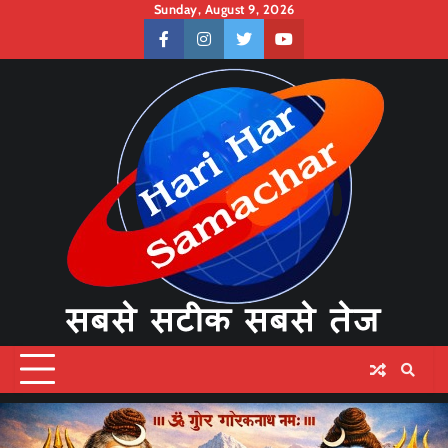
Skip
Sunday, August 9, 2026
to
facebook
instagram
twitter
youtube
content