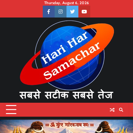
Skip
Thursday, August 6, 2026
to
facebook
instagram
twitter
youtube
content