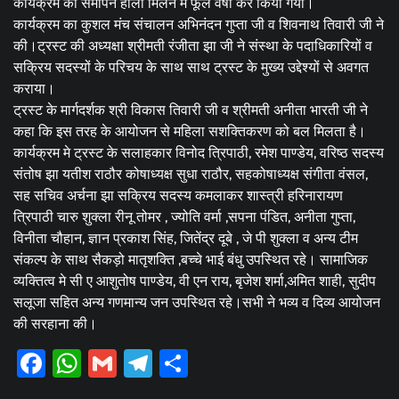
कार्यक्रम का समापन होली मिलन में फूल वर्षा कर किया गया।
कार्यक्रम का कुशल मंच संचालन अभिनंदन गुप्ता जी व शिवनाथ तिवारी जी ने
की।ट्रस्ट की अध्यक्षा श्रीमती रंजीता झा जी ने संस्था के पदाधिकारियों व
सक्रिय सदस्यों के परिचय के साथ साथ ट्रस्ट के मुख्य उद्देश्यों से अवगत
कराया।
ट्रस्ट के मार्गदर्शक श्री विकास तिवारी जी व श्रीमती अनीता भारती जी ने
कहा कि इस तरह के आयोजन से महिला सशक्तिकरण को बल मिलता है।
कार्यक्रम मे ट्रस्ट के सलाहकार विनोद त्रिपाठी, रमेश पाण्डेय, वरिष्ठ सदस्य
संतोष झा यतीश राठौर कोषाध्यक्ष सुधा राठौर, सहकोषाध्यक्ष संगीता वंसल,
सह सचिव अर्चना झा सक्रिय सदस्य कमलाकर शास्त्री हरिनारायण
त्रिपाठी चारु शुक्ला रीनू तोमर , ज्योति वर्मा ,सपना पंडित, अनीता गुप्ता,
विनीता चौहान, ज्ञान प्रकाश सिंह, जितेंद्र दूबे , जे पी शुक्ला व अन्य टीम
संकल्प के साथ सैकड़ो मातृशक्ति ,बच्चे भाई बंधु उपस्थित रहे। सामाजिक
व्यक्तित्व मे सी ए आशुतोष पाण्डेय, वी एन राय, बृजेश शर्मा,अमित शाही, सुदीप
सलूजा सहित अन्य गणमान्य जन उपस्थित रहे।सभी ने भव्य व दिव्य आयोजन
की सरहाना की।
Facebook
WhatsApp
Gmail
Telegram
Share