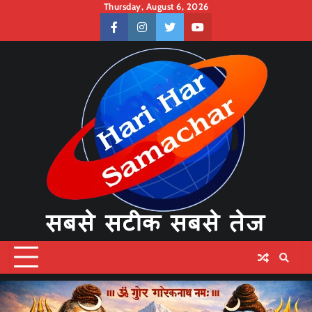
Skip
Thursday, August 6, 2026
to
facebook
instagram
twitter
youtube
content